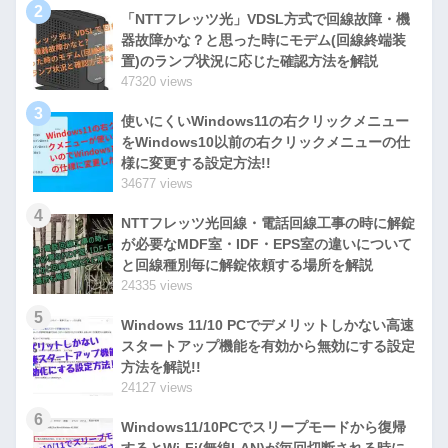
2
「NTTフレッツ光」VDSL方式で回線故障・機
器故障かな？と思った時にモデム(回線終端装
置)のランプ状況に応じた確認方法を解説
47320 views
3
使いにくいWindows11の右クリックメニュー
をWindows10以前の右クリックメニューの仕
様に変更する設定方法!!
34677 views
4
NTTフレッツ光回線・電話回線工事の時に解錠
が必要なMDF室・IDF・EPS室の違いについて
と回線種別毎に解錠依頼する場所を解説
24335 views
5
Windows 11/10 PCでデメリットしかない高速
スタートアップ機能を有効から無効にする設定
方法を解説!!
24127 views
6
Windows11/10PCでスリープモードから復帰
するとWi-Fi(無線LAN)が毎回切断される時に