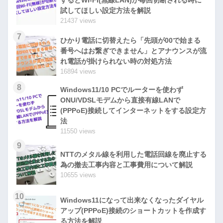
試してほしい設定方法を解説
21437 views
7
ひかり電話に切替えたら「先頭が00で始まる
番号へはお繋ぎできません」とアナウンスが流
れ電話が掛けられない時の対処方法
16894 views
8
Windows11/10 PCでルーターを使わず
ONU/VDSLモデムから直接有線LANで
(PPPoE)接続してインターネットをする設定方
法
11550 views
9
NTTのメタル線を利用した電話回線を廃止する
為の撤去工事内容と工事費用について解説
10655 views
10
Windows11になって出来なくなったダイヤル
アップ(PPPoE)接続のショートカットを作成す
る方法を解説