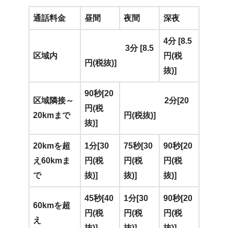
通話料金
昼間
夜間
深夜
4分 [8.5
3分 [8.5
区域内
円(税
円(税抜)]
抜)]
90秒[20
区域隣接～
2分[20
円(税
20kmまで
円(税抜)]
抜)]
20kmを超
1分[30
75秒[30
90秒[20
え60kmま
円(税
円(税
円(税
で
抜)]
抜)]
抜)]
45秒[40
1分[30
90秒[20
60kmを超
円(税
円(税
円(税
え
抜)]
抜)]
抜)]