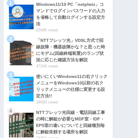
1
Windows11/10 PC「netplwiz」コ
マンドでログインパスワードの入力
を省略して自動ログインする設定方
法
63496 views
2
「NTTフレッツ光」VDSL方式で回
線故障・機器故障かな？と思った時
にモデム(回線終端装置)のランプ状
況に応じた確認方法を解説
47344 views
3
使いにくいWindows11の右クリック
メニューをWindows10以前の右ク
リックメニューの仕様に変更する設
定方法!!
34680 views
4
NTTフレッツ光回線・電話回線工事
の時に解錠が必要なMDF室・IDF・
EPS室の違いについてと回線種別毎
に解錠依頼する場所を解説